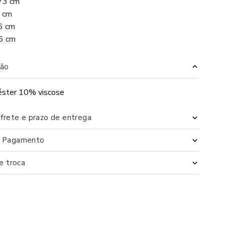
,73 cm
4 cm
66 cm
96 cm
ão
éster 10% viscose
 frete e prazo de entrega
e Pagamento
de troca