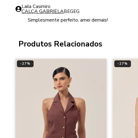
Laila Casimiro
CALÇA GABRIELA
BEGE
G
Simplesmente perfeito, amei demais!
Produtos Relacionados
-
27
%
-
27
%