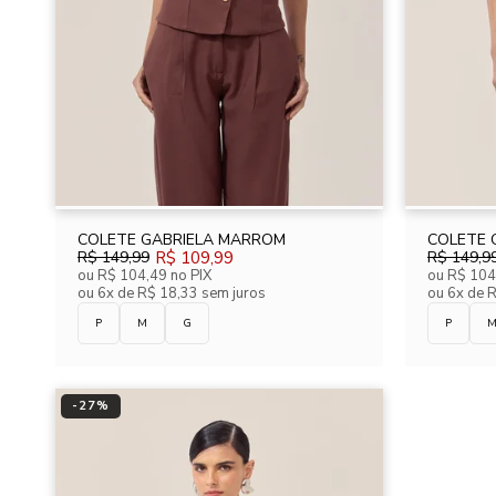
COLETE GABRIELA MARROM
COLETE 
R$ 149,99
R$ 109,99
R$ 149,9
ou
R$ 104,49
no PIX
ou
R$ 104
ou
6x de R$ 18,33 sem juros
ou
6x de 
P
M
G
P
-
27
%