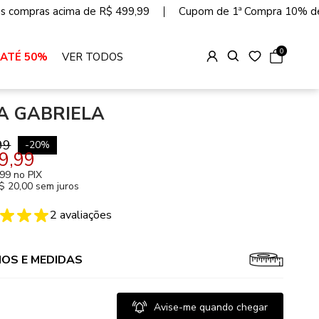
as compras acima de R$ 499,99
Cupom de 1ª Compra 10% d
0
 ATÉ 50%
VER TODOS
A GABRIELA
99
-
20
%
9,99
,99
no PIX
$ 20,00 sem juros
2
avaliações
OS E MEDIDAS
Avise-me quando chegar