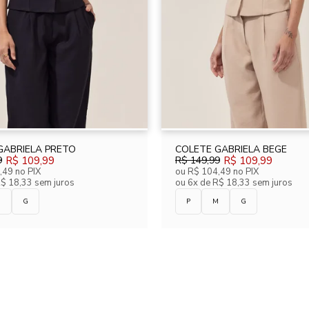
GABRIELA PRETO
COLETE GABRIELA BEGE
9
R$ 109,99
R$ 149,99
R$ 109,99
,49
no PIX
ou
R$ 104,49
no PIX
R$ 18,33 sem juros
ou
6x de R$ 18,33 sem juros
M
G
P
M
G