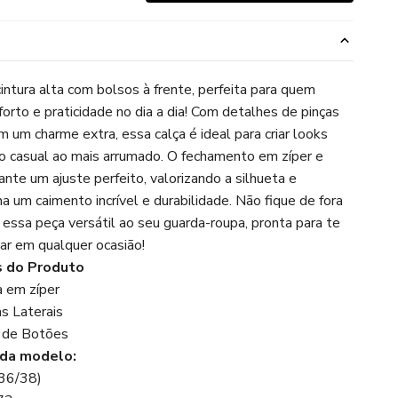
o
cintura alta com bolsos à frente, perfeita para quem
orto e praticidade no dia a dia! Com detalhes de pinças
m um charme extra, essa calça é ideal para criar looks
o casual ao mais arrumado. O fechamento em zíper e
ante um ajuste perfeito, valorizando a silhueta e
a um caimento incrível e durabilidade. Não fique de fora
e essa peça versátil ao seu guarda-roupa, pronta para te
r em qualquer ocasião!
 do Produto
a em zíper
as Laterais
e de Botões
da modelo:
(36/38)