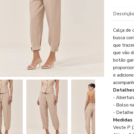
Descriçã
Calça de 
busca conf
que traze
que vão d
botão gar
proporcion
e adicion
acompanha
Detalhes
- Abertur
- Bolso n
- Detalh
Medidas 
Veste P 