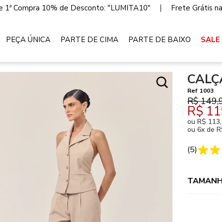
 1ª Compra 10% de Desconto: "LUMITA10"
Frete Grátis n
PEÇA ÚNICA
PARTE DE CIMA
PARTE DE BAIXO
SALE
CALÇ
Ref
1003
R$ 149,
R$ 11
ou
R$ 113
ou
6x de R
(
5
)
TAMANH