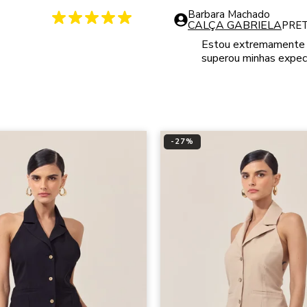
Barbara Machado
CALÇA GABRIELA
PRE
Estou extremamente s
superou minhas expec
-
27
%