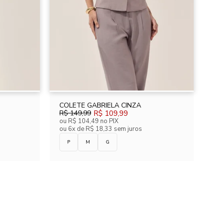
COLETE GABRIELA CINZA
R$ 149,99
R$ 109,99
ou
R$ 104,49
no PIX
ou
6x de R$ 18,33 sem juros
P
M
G