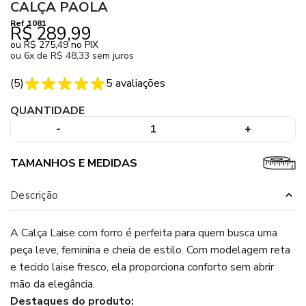
CALÇA PAOLA
Ref
1081
R$ 289,99
ou
R$ 275,49
no PIX
ou
6x de R$ 48,33 sem juros
(
5
)
5
avaliações
QUANTIDADE
-
1
+
TAMANHOS E MEDIDAS
Descrição
A Calça Laise com forro é perfeita para quem busca uma
peça leve, feminina e cheia de estilo. Com modelagem reta
e tecido laise fresco, ela proporciona conforto sem abrir
mão da elegância.
Destaques do produto: