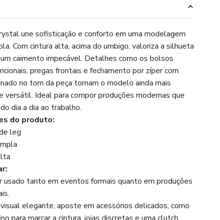
o
rystal une sofisticação e conforto em uma modelagem
la. Com cintura alta, acima do umbigo, valoriza a silhueta
 um caimento impecável. Detalhes como os bolsos
uncionais, pregas frontais e fechamento por zíper com
inado no tom da peça tornam o modelo ainda mais
e versátil. Ideal para compor produções modernas que
do dia a dia ao trabalho.
s do produto:
ide leg
ampla
alta
r:
r usado tanto em eventos formais quanto em produções
is.
 visual elegante, aposte em acessórios delicados, como
ino para marcar a cintura, joias discretas e uma clutch