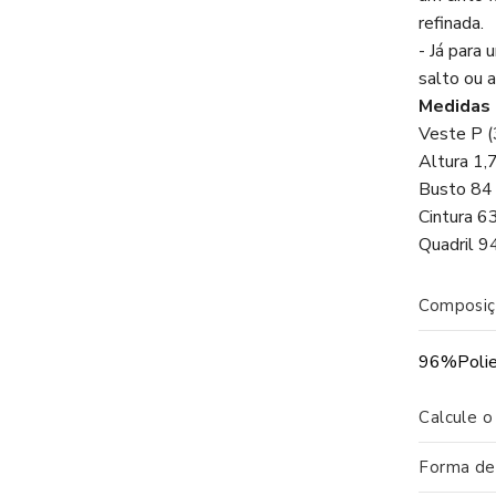
refinada.
- Já para
salto ou 
Medidas 
Veste P 
Altura 1,
Busto 84
Cintura 6
Quadril 9
Composiç
96%Polie
Calcule o
Forma d