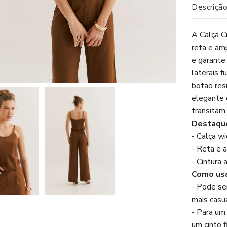
Descriçã
A Calça C
reta e amp
e garante
laterais f
botão res
elegante 
transitam 
Destaque
- Calça w
- Reta e 
- Cintura 
Como usa
- Pode se
mais casua
- Para um
um cinto f