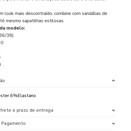
 um look mais descontraído, combine com sandálias de
até mesmo sapatilhas estilosas.
da modelo:
(36/38)
70
3
4
ão
ster 6%Elastano
 frete e prazo de entrega
e Pagamento