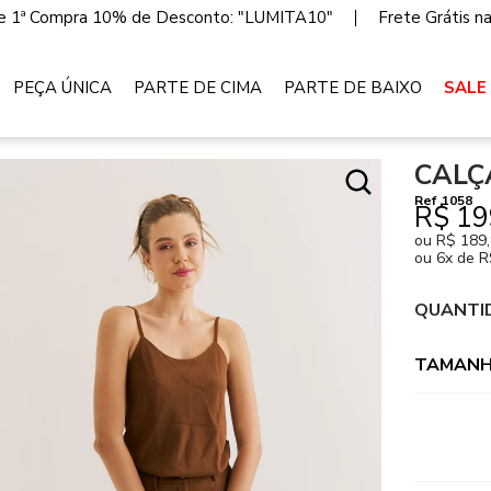
 1ª Compra 10% de Desconto: "LUMITA10"
Frete Grátis n
PEÇA ÚNICA
PARTE DE CIMA
PARTE DE BAIXO
SALE
CALÇ
Ref
1058
R$ 19
ou
R$ 189
ou
6x de R
QUANTI
TAMANH