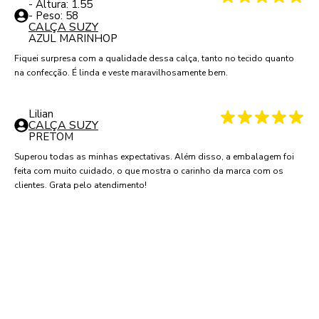
- Altura:
1.55
- Peso:
58
CALÇA SUZY
AZUL MARINHO
P
Fiquei surpresa com a qualidade dessa calça, tanto no tecido quanto
na confecção. É linda e veste maravilhosamente bem.
Lilian
CALÇA SUZY
PRETO
M
Superou todas as minhas expectativas. Além disso, a embalagem foi
feita com muito cuidado, o que mostra o carinho da marca com os
clientes. Grata pelo atendimento!