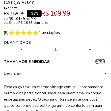
CALÇA SUZY
Ref
1007
R$ 109,99
R$ 159,99
-
31
%
ou
R$ 104,49
no PIX
ou
6x de R$ 18,33 sem juros
(
5
)
2
avaliações
QUANTIDADE
-
1
+
TAMANHOS E MEDIDAS
Descrição
Essa calça traz um charme vintage com seu abotoamento
múltiplo na parte frontal, ideal para quem ama um toque
especial nas peças. O laço na cintura permite que você
ajuste conforme seu estilo, garantindo conforto sem abrir