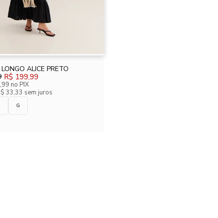
 LONGO ALICE PRETO
9
R$ 199,99
,99
no PIX
R$ 33,33 sem juros
M
G