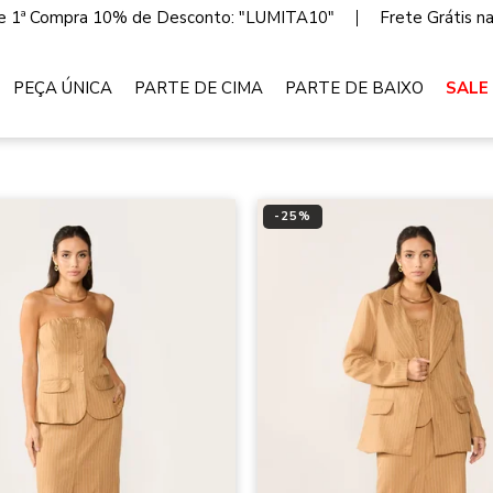
 1ª Compra 10% de Desconto: "LUMITA10"
Frete Grátis n
PEÇA ÚNICA
PARTE DE CIMA
PARTE DE BAIXO
SALE
-
25
%