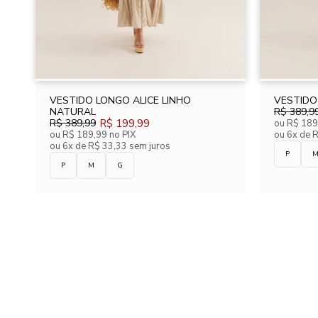
VESTIDO LONGO ALICE LINHO
VESTIDO
NATURAL
R$ 389,9
R$ 389,99
R$ 199,99
ou
R$ 189
ou
R$ 189,99
no PIX
ou
6x de 
ou
6x de R$ 33,33 sem juros
P
P
M
G