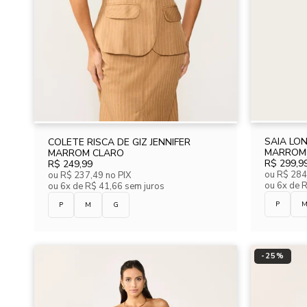
SAIA LON
COLETE RISCA DE GIZ JENNIFER
MARROM
MARROM CLARO
R$ 299,9
R$ 249,99
ou
R$ 284
ou
R$ 237,49
no PIX
ou
6x de 
ou
6x de R$ 41,66 sem juros
P
P
M
G
-
25
%