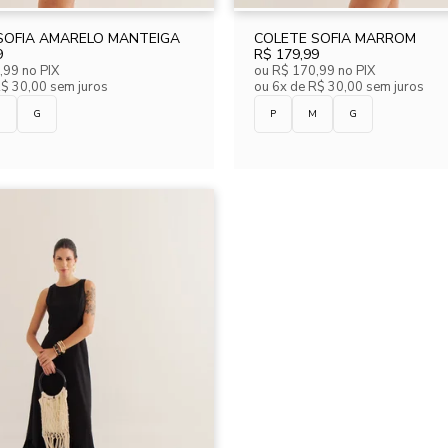
SOFIA AMARELO MANTEIGA
COLETE SOFIA MARROM
9
R$ 179,99
,99
no PIX
ou
R$ 170,99
no PIX
R$ 30,00 sem juros
ou
6x de R$ 30,00 sem juros
M
G
P
M
G