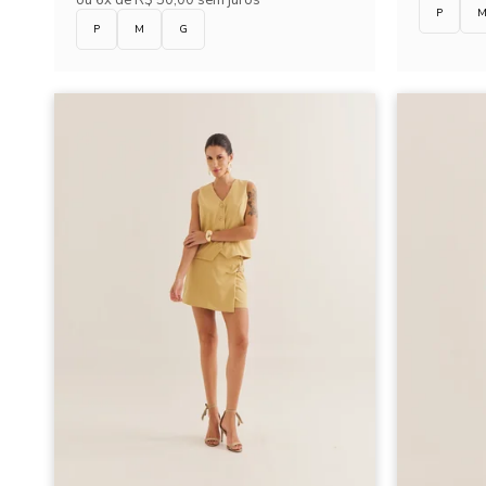
ou
6x de R$ 50,00 sem juros
P
P
M
G