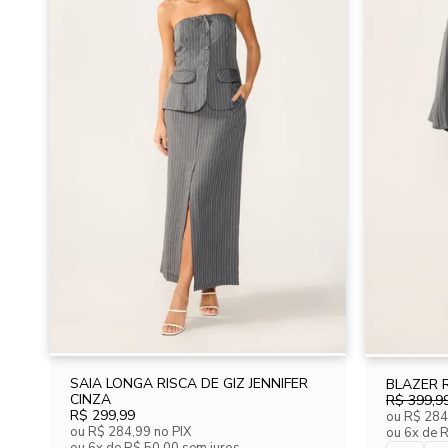
SAIA LONGA RISCA DE GIZ JENNIFER
BLAZER R
CINZA
R$ 399,9
R$ 299,99
ou
R$ 284
ou
R$ 284,99
no PIX
ou
6x de 