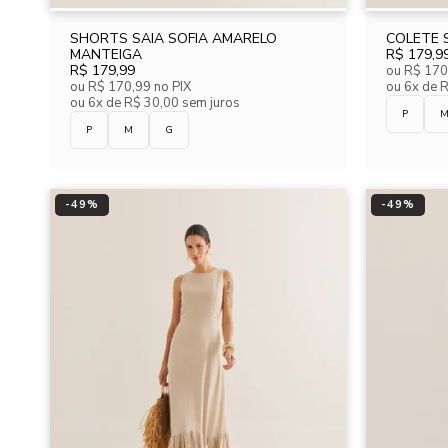
SHORTS SAIA SOFIA AMARELO
COLETE 
MANTEIGA
R$ 179,9
R$ 179,99
ou
R$ 170
ou
R$ 170,99
no PIX
ou
6x de 
ou
6x de R$ 30,00 sem juros
P
P
M
G
-
49
%
-
49
%