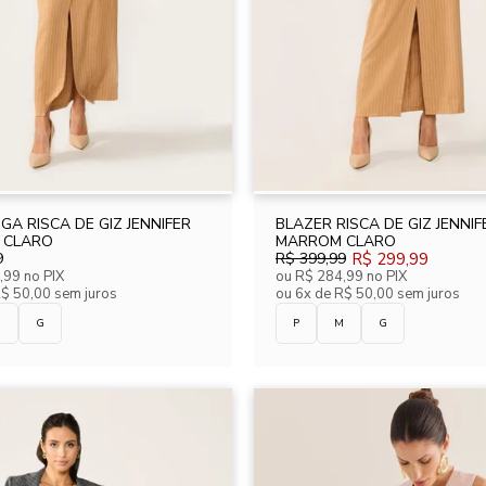
GA RISCA DE GIZ JENNIFER
BLAZER RISCA DE GIZ JENNIF
 CLARO
MARROM CLARO
9
R$ 399,99
R$ 299,99
,99
no PIX
ou
R$ 284,99
no PIX
R$ 50,00 sem juros
ou
6x de R$ 50,00 sem juros
M
G
P
M
G