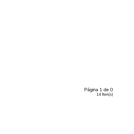
Página
1
de
0
14
Iten(s)